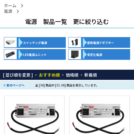
ホーム
電源
電源 製品一覧 更に絞り込む
スイッチング電源
変換電源アダプター
LED電源ユニット
安定化電源
[ 並び順を変更 ] ・
おすすめ順
・
価格順
・
新着順
＜ 前のページへ
全 [36] 商品中 [31-36] 商品を表示しています。