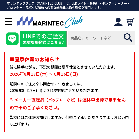
マリンテッククラブ（MARINTEC CLUB）は、LEDライト・集魚灯・ポンプ・レーダー・
プロッター・魚探など船舶で必要な船舶電装品を取扱う専門店です。
メ
ニ
ュ
ー
を
開
■夏季休業のお知らせ
く
誠に勝手ながら、下記の期間は夏季休業とさせていただきます。
2026年8月13日(木) ～ 8月16日(日)
期間中のご注文やお問合せにつきましては、
2026年8月17日(月)より順次対応させていただきます。
※メーカー直送品
は連休中出荷できません
（バッテリーなど）
ので予めご了承ください。
皆様にはご迷惑お掛けしますが、何卒ご了承いただきますようお願い申
し上げます。