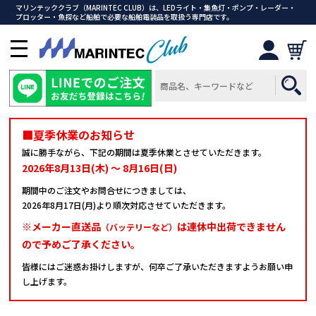
マリンテッククラブ（MARINTEC CLUB）は、LEDライト・集魚灯・ポンプ・レーダー・
プロッター・魚探など船舶で必要な船舶電装品を取扱う専門店です。
メ
ニ
ュ
ー
を
開
■夏季休業のお知らせ
く
誠に勝手ながら、下記の期間は夏季休業とさせていただきます。
2026年8月13日(木) ～ 8月16日(日)
期間中のご注文やお問合せにつきましては、
2026年8月17日(月)より順次対応させていただきます。
※メーカー直送品
は連休中出荷できません
（バッテリーなど）
ので予めご了承ください。
皆様にはご迷惑お掛けしますが、何卒ご了承いただきますようお願い申
し上げます。