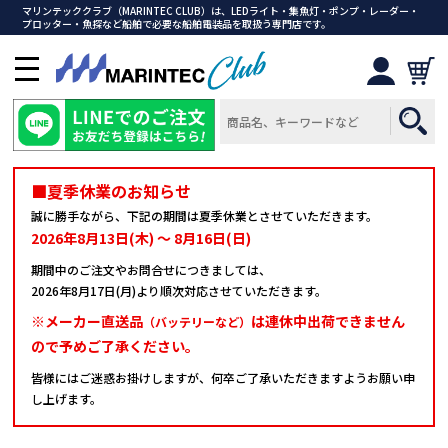
マリンテッククラブ（MARINTEC CLUB）は、LEDライト・集魚灯・ポンプ・レーダー・
プロッター・魚探など船舶で必要な船舶電装品を取扱う専門店です。
メ
ニ
ュ
ー
を
開
■夏季休業のお知らせ
く
誠に勝手ながら、下記の期間は夏季休業とさせていただきます。
2026年8月13日(木) ～ 8月16日(日)
期間中のご注文やお問合せにつきましては、
2026年8月17日(月)より順次対応させていただきます。
※メーカー直送品
は連休中出荷できません
（バッテリーなど）
ので予めご了承ください。
皆様にはご迷惑お掛けしますが、何卒ご了承いただきますようお願い申
し上げます。