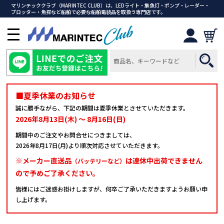
マリンテッククラブ（MARINTEC CLUB）は、LEDライト・集魚灯・ポンプ・レーダー・
プロッター・魚探など船舶で必要な船舶電装品を取扱う専門店です。
メ
ニ
ュ
ー
を
開
■夏季休業のお知らせ
く
誠に勝手ながら、下記の期間は夏季休業とさせていただきます。
2026年8月13日(木) ～ 8月16日(日)
期間中のご注文やお問合せにつきましては、
2026年8月17日(月)より順次対応させていただきます。
※メーカー直送品
は連休中出荷できません
（バッテリーなど）
ので予めご了承ください。
皆様にはご迷惑お掛けしますが、何卒ご了承いただきますようお願い申
し上げます。