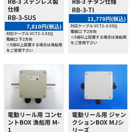
RB-3 ステンレス製
RB-3 チタン仕様
仕様
RB-3-TI
RB-3-SUS
11,770円(税込)
7,810円(税込)
対応ケーブル VCT2-3.5SQ
電線口 下2方向
対応ケーブル VCT2-3.5SQ
※5個以上設置する場合は漁船用
電線口 下2方向
をご使用下さい
※5個以上設置する場合は漁船用
をご使用下さい
電動リール用 コンセ
電動リール用 ジャン
ントBOX 漁船用 M-
クションBOX MJシ
1
リーズ