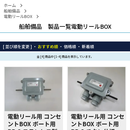
ホーム
船舶備品
電動リールBOX
船舶備品 製品一覧電動リールBOX
[ 並び順を変更 ] ・
おすすめ順
・
価格順
・
新着順
全 [4] 商品中 [1-4] 商品を表示しています。
電動リール用 コンセ
電動リール用 コンセ
ントBOX ボート用
ントBOX ボート用