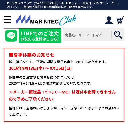
マリンテッククラブ（MARINTEC CLUB）は、LEDライト・集魚灯・ポンプ・レーダー・
プロッター・魚探など船舶で必要な船舶電装品を取扱う専門店です。
メ
ニ
ュ
ー
を
開
■夏季休業のお知らせ
く
誠に勝手ながら、下記の期間は夏季休業とさせていただきます。
2026年8月13日(木) ～ 8月16日(日)
期間中のご注文やお問合せにつきましては、
2026年8月17日(月)より順次対応させていただきます。
※メーカー直送品
は連休中出荷できません
（バッテリーなど）
ので予めご了承ください。
皆様にはご迷惑お掛けしますが、何卒ご了承いただきますようお願い申
し上げます。