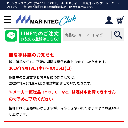
マリンテッククラブ（MARINTEC CLUB）は、LEDライト・集魚灯・ポンプ・レーダー・
プロッター・魚探など船舶で必要な船舶電装品を取扱う専門店です。
メ
ニ
ュ
ー
を
開
■夏季休業のお知らせ
く
誠に勝手ながら、下記の期間は夏季休業とさせていただきます。
2026年8月13日(木) ～ 8月16日(日)
期間中のご注文やお問合せにつきましては、
2026年8月17日(月)より順次対応させていただきます。
※メーカー直送品
は連休中出荷できません
（バッテリーなど）
ので予めご了承ください。
皆様にはご迷惑お掛けしますが、何卒ご了承いただきますようお願い申
し上げます。