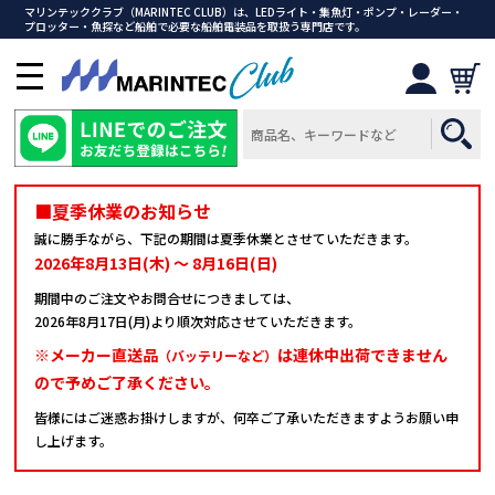
マリンテッククラブ（MARINTEC CLUB）は、LEDライト・集魚灯・ポンプ・レーダー・
プロッター・魚探など船舶で必要な船舶電装品を取扱う専門店です。
メ
ニ
ュ
ー
を
開
■夏季休業のお知らせ
く
誠に勝手ながら、下記の期間は夏季休業とさせていただきます。
2026年8月13日(木) ～ 8月16日(日)
期間中のご注文やお問合せにつきましては、
2026年8月17日(月)より順次対応させていただきます。
※メーカー直送品
は連休中出荷できません
（バッテリーなど）
ので予めご了承ください。
皆様にはご迷惑お掛けしますが、何卒ご了承いただきますようお願い申
し上げます。