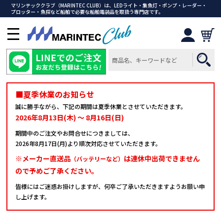
マリンテッククラブ（MARINTEC CLUB）は、LEDライト・集魚灯・ポンプ・レーダー・
プロッター・魚探など船舶で必要な船舶電装品を取扱う専門店です。
メ
ニ
ュ
ー
を
開
■夏季休業のお知らせ
く
誠に勝手ながら、下記の期間は夏季休業とさせていただきます。
2026年8月13日(木) ～ 8月16日(日)
期間中のご注文やお問合せにつきましては、
2026年8月17日(月)より順次対応させていただきます。
※メーカー直送品
は連休中出荷できません
（バッテリーなど）
ので予めご了承ください。
皆様にはご迷惑お掛けしますが、何卒ご了承いただきますようお願い申
し上げます。