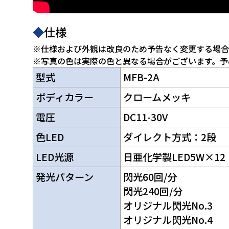
◆
仕様
※仕様および外観は改良のため予告なく変更する場合
※写真の色は実際の色と異なる場合がございます。予
型式
MFB-2A
ボディカラー
クロームメッキ
電圧
DC11-30V
色LED
ダイレクト方式：2段
LED光源
日亜化学製LED5W×12
発光パターン
閃光60回/分
閃光240回/分
オリジナル閃光No.3
オリジナル閃光No.4