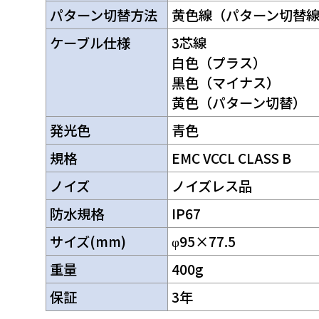
パターン切替方法
黄色線（パターン切替
ケーブル仕様
3芯線
白色（プラス）
黒色（マイナス）
黄色（パターン切替）
発光色
青色
規格
EMC VCCL CLASS B
ノイズ
ノイズレス品
防水規格
IP67
サイズ(mm)
φ95×77.5
重量
400g
保証
3年