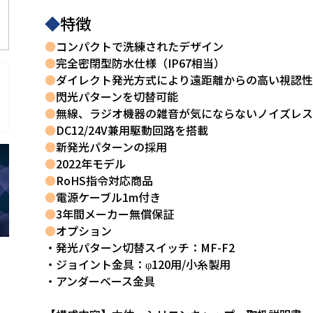
◆
特徴
●
コンパクトで洗練されたデザイン
●
完全密閉型防水仕様（IP67相当）
●
ダイレクト発光方式により遠距離からの高い視認性
●
閃光パターンを切替可能
●
無線、ラジオ機器の雑音が気にならないノイズレス
●
DC12/24V兼用駆動回路を搭載
●
新発光パターンの採用
●
2022年モデル
●
RoHS指令対応商品
●
電源ケーブル1m付き
●
3年間メーカー無償保証
●
オプション
・発光パターン切替スイッチ：MF-F2
・ジョイント金具：φ120用/小糸製用
・アンダーベース金具