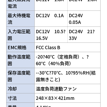
電流
最大待機電
DC12V 0.1A
DC24V
流
0.05A
入力電圧範
DC12V 10.5?
DC24V 21?
囲
16.5V
33V
EMC規格
FCC Class B
動作温度範
-20?40℃（定格負荷）、?
囲
60℃（40％負荷）
保存温度範
--30℃?70℃、10?95％RH(結
囲
露無きこと)
冷却
温度負荷連動ファン
寸法
248×83×421mm