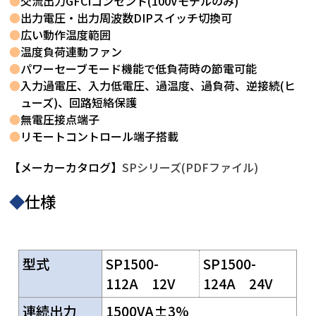
●
交流出力GFCIコンセント(100Vモデルのみ)
●
出力電圧・出力周波数DIPスイッチ切換可
●
広い動作温度範囲
●
温度負荷連動ファン
●
パワーセーブモード機能で低負荷時の節電可能
●
入力過電圧、入力低電圧、過温度、過負荷、逆接続(ヒ
ューズ)、回路短絡保護
●
無電圧接点端子
●
リモートコントロール端子搭載
【メーカーカタログ】
SPシリーズ(PDFファイル)
◆
仕様
型式
SP1500-
SP1500-
112A 12V
124A 24V
連続出力
1500VA±3%