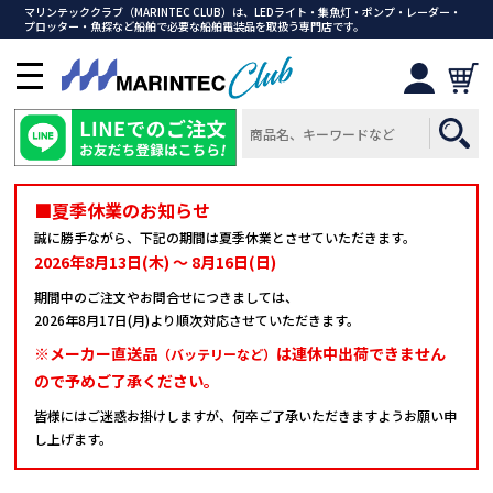
マリンテッククラブ（MARINTEC CLUB）は、LEDライト・集魚灯・ポンプ・レーダー・
プロッター・魚探など船舶で必要な船舶電装品を取扱う専門店です。
メ
ニ
ュ
ー
を
開
■夏季休業のお知らせ
く
誠に勝手ながら、下記の期間は夏季休業とさせていただきます。
2026年8月13日(木) ～ 8月16日(日)
期間中のご注文やお問合せにつきましては、
2026年8月17日(月)より順次対応させていただきます。
※メーカー直送品
は連休中出荷できません
（バッテリーなど）
ので予めご了承ください。
皆様にはご迷惑お掛けしますが、何卒ご了承いただきますようお願い申
し上げます。