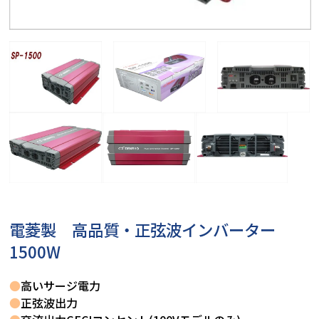
電菱製 高品質・正弦波インバーター
1500W
●
高いサージ電力
●
正弦波出力