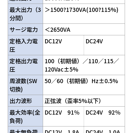
最大出力（3
＞1500?1730VA(100?115%)
分間）
サージ電力
＜2650VA
定格入力電
DC12V
DC24V
圧
定格出力電
100（初期値）／110／115／
圧
120Vac±5%
周波数(SW
50／60（初期値）Hz±0.5%
切換)
出力波形
正弦波（歪率5%以下）
最大効率(全
DC12V 91％
DC24V 92％
負荷)
最大無負荷
DC12V 1.8A
DC24V 1.0A