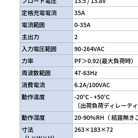
フロート電圧
13.5 / 13.8V
定格充電電流
35A
電流範囲
0-35A
主出力
2
入力電圧範囲
90-264VAC
力率
PF＞0.92(最大負荷時）
周波数範囲
47-63Hz
消費電流
6.2A/100VAC
動作温度
-20℃ - +50℃
（出荷負荷ディレーテ
動作湿度
20-90%RH（ 結露無
寸法
263×183×72