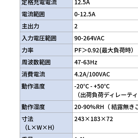
定格充電電流
12.5A
電流範囲
0-12.5A
主出力
2
入力電圧範囲
90-264VAC
力率
PF＞0.92(最大負荷時）
周波数範囲
47-63Hz
消費電流
4.2A/100VAC
動作温度
-20℃ - +50℃
（出荷負荷ディレーテ
動作湿度
20-90%RH（ 結露無
寸法
243×183×72
（L×W×H）