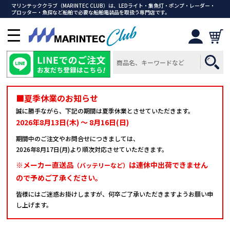
マリンテッククラブ（MARINTEC CLUB）は、LEDライト・集魚灯・ポンプ・レーダー・
プロッター・魚探など船舶で必要な船舶電装品を取扱う専門店です。
メ
ニ
ュ
ー
を
開
■夏季休業のお知らせ
く
誠に勝手ながら、下記の期間は夏季休業とさせていただきます。
2026年8月13日(木) ～ 8月16日(日)
期間中のご注文やお問合せにつきましては、
2026年8月17日(月)より順次対応させていただきます。
※メーカー直送品
は連休中出荷できません
（バッテリーなど）
ので予めご了承ください。
皆様にはご迷惑お掛けしますが、何卒ご了承いただきますようお願い申
し上げます。