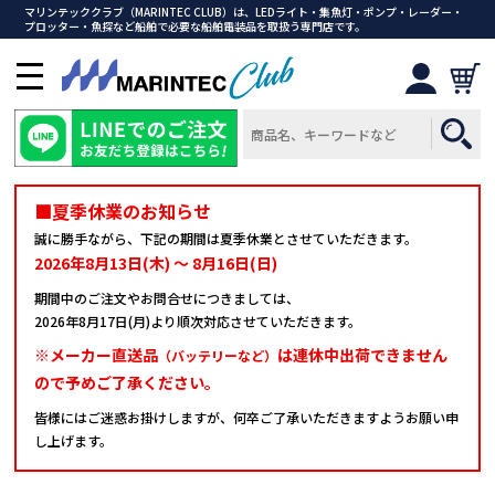
マリンテッククラブ（MARINTEC CLUB）は、LEDライト・集魚灯・ポンプ・レーダー・
プロッター・魚探など船舶で必要な船舶電装品を取扱う専門店です。
メ
ニ
ュ
ー
を
開
■夏季休業のお知らせ
く
誠に勝手ながら、下記の期間は夏季休業とさせていただきます。
2026年8月13日(木) ～ 8月16日(日)
期間中のご注文やお問合せにつきましては、
2026年8月17日(月)より順次対応させていただきます。
※メーカー直送品
は連休中出荷できません
（バッテリーなど）
ので予めご了承ください。
皆様にはご迷惑お掛けしますが、何卒ご了承いただきますようお願い申
し上げます。