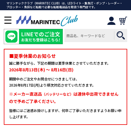
マリンテッククラブ（MARINTEC CLUB）は、LEDライト・集魚灯・ポンプ・レーダー・
プロッター・魚探など船舶で必要な船舶電装品を取扱う専門店です。
メ
ニ
ュ
ー
を
開
■夏季休業のお知らせ
く
誠に勝手ながら、下記の期間は夏季休業とさせていただきます。
2026年8月13日(木) ～ 8月16日(日)
期間中のご注文やお問合せにつきましては、
2026年8月17日(月)より順次対応させていただきます。
※メーカー直送品
は連休中出荷できません
（バッテリーなど）
ので予めご了承ください。
皆様にはご迷惑お掛けしますが、何卒ご了承いただきますようお願い申
し上げます。