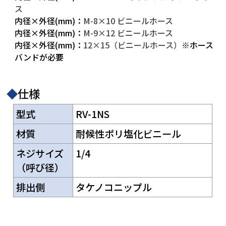
ス
内径×外径(mm)：
M-8×10 ビニールホース
内径×外径(mm)：
M-9×12 ビニールホース
内径×外径(mm)：
12×15（ビニールホース）
※ホース
バンドが必要
◆
仕様
型式
RV-1NS
材質
耐候性ポリ塩化ビニール
ネジサイズ
1/4
（呼び径）
排出側
タケノコニップル