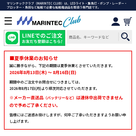
マリンテッククラブ（MARINTEC CLUB）は、LEDライト・集魚灯・ポンプ・レーダー・
プロッター・魚探など船舶で必要な船舶電装品を取扱う専門店です。
メ
ニ
ュ
ー
を
開
■夏季休業のお知らせ
く
誠に勝手ながら、下記の期間は夏季休業とさせていただきます。
2026年8月13日(木) ～ 8月16日(日)
期間中のご注文やお問合せにつきましては、
2026年8月17日(月)より順次対応させていただきます。
※メーカー直送品
は連休中出荷できません
（バッテリーなど）
ので予めご了承ください。
皆様にはご迷惑お掛けしますが、何卒ご了承いただきますようお願い申
し上げます。