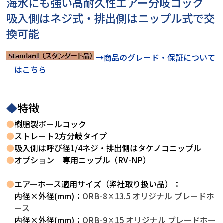
海水にも強い高耐久性エアー分岐コック
吸入側はネジ式・排出側はニップル式で交
換可能
→商品のグレード・保証について
はこちら
◆
特徴
●
樹脂製ボールコック
●
ストレート2方分岐タイプ
●
吸入側は呼び径1/4ネジ・排出側はタケノコニップル
●
オプション 専用ニップル（RV-NP）
●
エアーホース適用サイズ（弊社取り扱い品）：
内径×外径(mm)：
ORB-8×13.5 オリジナル ブレードホ
ース
内径×外径(mm)：
ORB-9×15 オリジナル ブレードホー