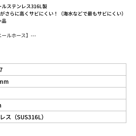
ルステンレス316L製
性がさらに高くサビにくい！（海水などで最もサビにくい）
ン品
ールホース】---
7
7mm
m
レス（SUS316L）