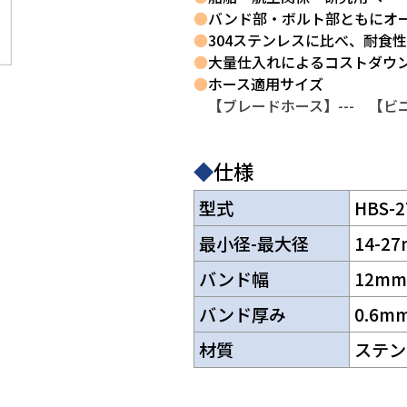
●
バンド部・ボルト部ともにオー
●
304ステンレスに比べ、耐食
●
大量仕入れによるコストダウ
●
ホース適用サイズ
【ブレードホース】--- 【ビニ
◆
仕様
型式
HBS-2
最小径-最大径
14-2
バンド幅
12mm
バンド厚み
0.6m
材質
ステン