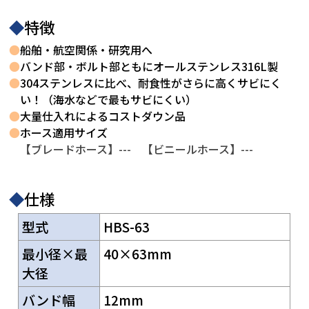
◆
特徴
●
船舶・航空関係・研究用へ
●
バンド部・ボルト部ともにオールステンレス316L製
●
304ステンレスに比べ、耐食性がさらに高くサビにく
い！（海水などで最もサビにくい）
●
大量仕入れによるコストダウン品
●
ホース適用サイズ
【ブレードホース】--- 【ビニールホース】---
◆
仕様
型式
HBS-63
最小径×最
40×63mm
大径
バンド幅
12mm