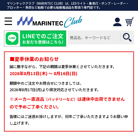
マリンテッククラブ（MARINTEC CLUB）は、LEDライト・集魚灯・ポンプ・レーダー・
プロッター・魚探など船舶で必要な船舶電装品を取扱う専門店です。
メ
ニ
ュ
ー
を
開
■夏季休業のお知らせ
く
誠に勝手ながら、下記の期間は夏季休業とさせていただきます。
2026年8月13日(木) ～ 8月16日(日)
期間中のご注文やお問合せにつきましては、
2026年8月17日(月)より順次対応させていただきます。
※メーカー直送品
は連休中出荷できません
（バッテリーなど）
ので予めご了承ください。
皆様にはご迷惑お掛けしますが、何卒ご了承いただきますようお願い申
し上げます。