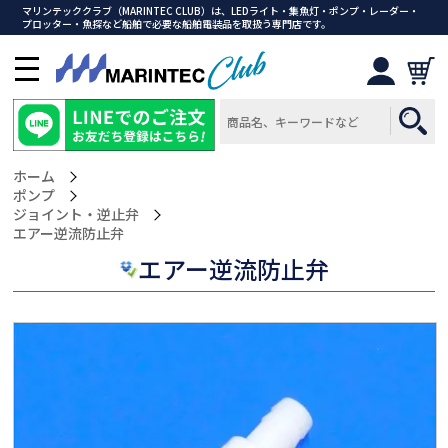
マリンテッククラブ（MARINTEC CLUB）は、LEDライト・集魚灯・ポンプ・レーダー・
プロッター・魚探など船舶で必要な船舶電装品を取扱う専門店です。
メ
ニ
ュ
ー
を
ホーム
開
ポンプ
く
ジョイント・逆止弁
>エアー逆流防止弁
エアー逆流防止弁