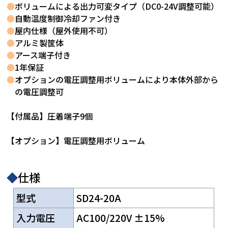
●
ボリュームによる出力可変タイプ（DC0-24V調整可能）
●
自動温度制御冷却ファン付き
●
屋内仕様（屋外使用不可）
●
アルミ製筐体
●
アース端子付き
●
1年保証
●
オプションの電圧調整用ボリュームにより本体外部から
の電圧調整可
【付属品】圧着端子9個
【オプション】電圧調整用ボリューム
◆
仕様
型式
SD24-20A
入力電圧
AC100/220V ±15%