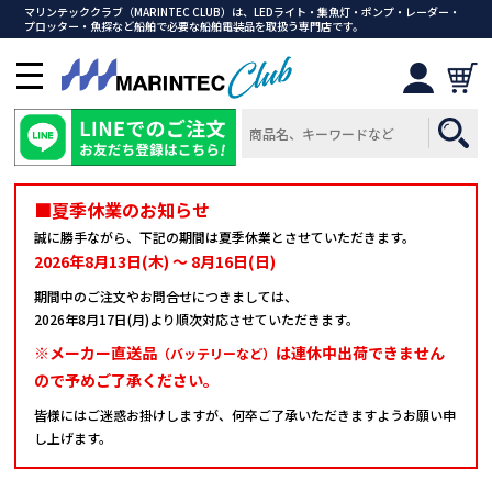
マリンテッククラブ（MARINTEC CLUB）は、LEDライト・集魚灯・ポンプ・レーダー・
プロッター・魚探など船舶で必要な船舶電装品を取扱う専門店です。
メ
ニ
ュ
ー
を
開
■夏季休業のお知らせ
く
誠に勝手ながら、下記の期間は夏季休業とさせていただきます。
2026年8月13日(木) ～ 8月16日(日)
期間中のご注文やお問合せにつきましては、
2026年8月17日(月)より順次対応させていただきます。
※メーカー直送品
は連休中出荷できません
（バッテリーなど）
ので予めご了承ください。
皆様にはご迷惑お掛けしますが、何卒ご了承いただきますようお願い申
し上げます。