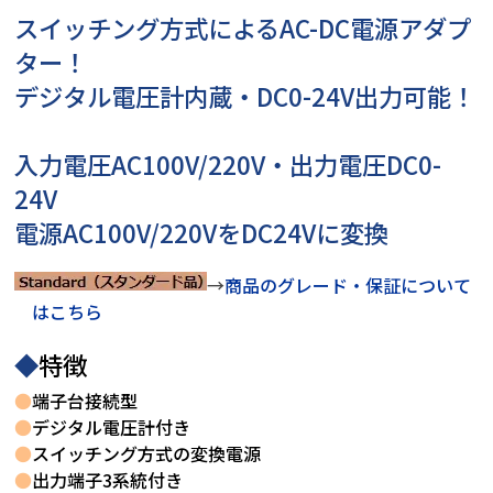
スイッチング方式によるAC-DC電源アダプ
ター！
デジタル電圧計内蔵・DC0-24V出力可能！
入力電圧AC100V/220V・出力電圧DC0-
24V
電源AC100V/220VをDC24Vに変換
→
商品のグレード・保証について
はこちら
◆
特徴
●
端子台接続型
●
デジタル電圧計付き
●
スイッチング方式の変換電源
●
出力端子3系統付き