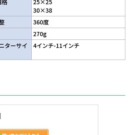
規格
25×25
30×38
整
360度
270g
ニターサイ
4インチ-11インチ
個