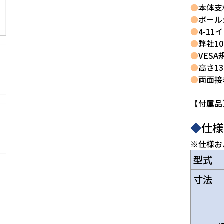
●
本体支
●
ボール
●
4-1
●
弊社1
●
VES
●
高さ13
●
両面接
【付属品
◆
仕様
※仕様お
型式
寸法