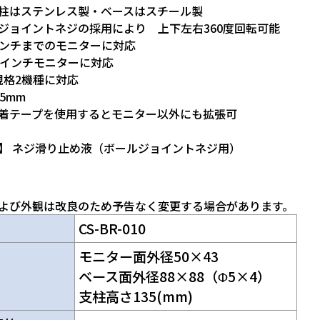
柱はステンレス製・ベースはスチール製
ジョイントネジの採用により 上下左右360度回転可能
1インチまでのモニターに対応
0インチモニターに対応
A規格2機種に対応
5mm
着テープを使用するとモニター以外にも拡張可
】 ネジ滑り止め液（ボールジョイントネジ用）
よび外観は改良のため予告なく変更する場合があります。
CS-BR-010
モニター面外径50×43
ベース面外径88×88（Φ5×4）
支柱高さ135(mm)