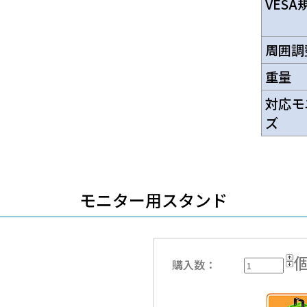
VESA
周囲調
重量
対応モ
ズ
モニター用スタンド
購入数：