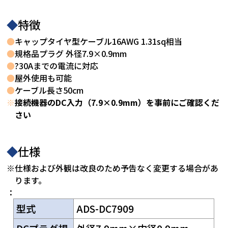
◆
特徴
●
キャップタイヤ型ケーブル16AWG 1.31sq相当
●
規格品プラグ 外径7.9×0.9mm
●
?30Aまでの電流に対応
●
屋外使用も可能
●
ケーブル長さ50cm
※
接続機器のDC入力（7.9×0.9mm）を事前にご確認くだ
さい
◆
仕様
※仕様および外観は改良のため予告なく変更する場合があ
ります。
：
型式
ADS-DC7909