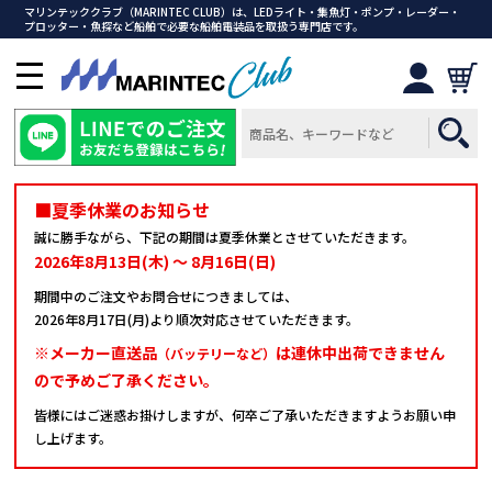
マリンテッククラブ（MARINTEC CLUB）は、LEDライト・集魚灯・ポンプ・レーダー・
プロッター・魚探など船舶で必要な船舶電装品を取扱う専門店です。
メ
ニ
ュ
ー
を
開
■夏季休業のお知らせ
く
誠に勝手ながら、下記の期間は夏季休業とさせていただきます。
2026年8月13日(木) ～ 8月16日(日)
期間中のご注文やお問合せにつきましては、
2026年8月17日(月)より順次対応させていただきます。
※メーカー直送品
は連休中出荷できません
（バッテリーなど）
ので予めご了承ください。
皆様にはご迷惑お掛けしますが、何卒ご了承いただきますようお願い申
し上げます。