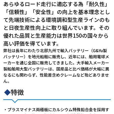
あらゆるロード走行に適応する為「耐久性」
「信頼性」「安全性」の向上を基本理念とし
て先端技術による環境調和型生産ラインのも
と日夜生産性向上に取り組んでいます。その
優れた品質と生産能力は世界150の国々から
高い評価を得ています。
弊社は長年にわたり北部九州で輸入バッテリー（G&Yu製
バッテリー）を地元船舶に販売し、近年には、舶用電球メ
ーカーを通じ全国に販売してきました。大手輸入メーカー
製船舶用大型バッテリーは、国産品と比べ価格が大幅に異
なるにも関わらず、性能差含めクレームなど殆どありませ
ん。
◆
特徴
・プラスマイナス両極板にカルシウム特殊鉛合金を採用す