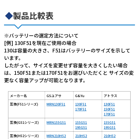
◆
製品比較表
※バッテリーの選定方法について
[例] 130F51を現在ご使用の場合
130は容量の大きさ、F51はバッテリーのサイズを示して
います。
したがって、サイズを変更せず容量を大きくしたい場合
は、150F51または170F51をお選びいただくと サイズの変
更なく容量アップが可能となります。
メーカー名
GSユアサ
G&Yu
アトラス
互換(F51シリーズ)
MRN130F51
130F51
130F51
170F51
150F51
170F51
互換(G51シリーズ)
MRN155G51
155G51
155G51
195G51
195G51
互換(H52シリーズ)
MRN210H52
210H52
210H52