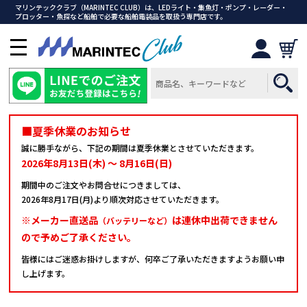
マリンテッククラブ（MARINTEC CLUB）は、LEDライト・集魚灯・ポンプ・レーダー・
プロッター・魚探など船舶で必要な船舶電装品を取扱う専門店です。
メ
ニ
ュ
ー
を
開
■夏季休業のお知らせ
く
誠に勝手ながら、下記の期間は夏季休業とさせていただきます。
2026年8月13日(木) ～ 8月16日(日)
期間中のご注文やお問合せにつきましては、
2026年8月17日(月)より順次対応させていただきます。
※メーカー直送品
は連休中出荷できません
（バッテリーなど）
ので予めご了承ください。
皆様にはご迷惑お掛けしますが、何卒ご了承いただきますようお願い申
し上げます。