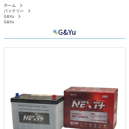
ホーム
バッテリー
G&Yu
>G&Yu
G&Yu