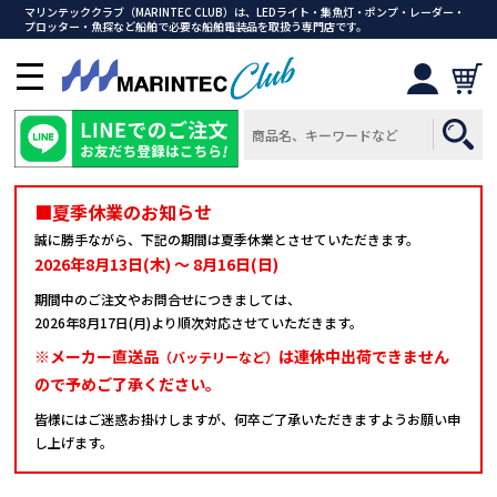
マリンテッククラブ（MARINTEC CLUB）は、LEDライト・集魚灯・ポンプ・レーダー・
プロッター・魚探など船舶で必要な船舶電装品を取扱う専門店です。
メ
ニ
ュ
ー
を
開
■夏季休業のお知らせ
く
誠に勝手ながら、下記の期間は夏季休業とさせていただきます。
2026年8月13日(木) ～ 8月16日(日)
期間中のご注文やお問合せにつきましては、
2026年8月17日(月)より順次対応させていただきます。
※メーカー直送品
は連休中出荷できません
（バッテリーなど）
ので予めご了承ください。
皆様にはご迷惑お掛けしますが、何卒ご了承いただきますようお願い申
し上げます。