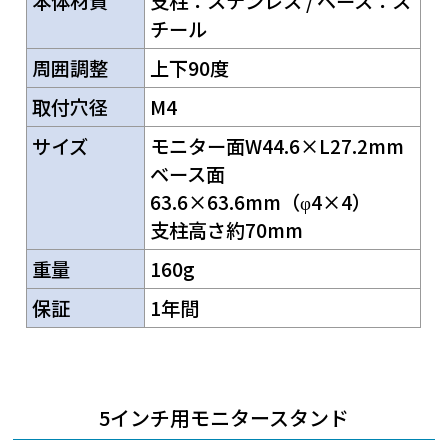
本体材質
支柱：ステンレス / ベース：ス
チール
周囲調整
上下90度
取付穴径
M4
サイズ
モニター面W44.6×L27.2mm
ベース面
63.6×63.6mm（φ4×4）
支柱高さ約70mm
重量
160g
保証
1年間
5インチ用モニタースタンド