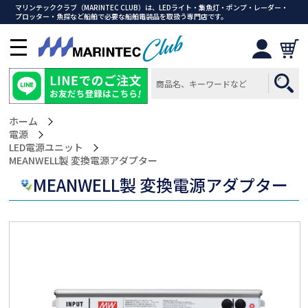
マリンテッククラブ（MARINTEC CLUB）は、LEDライト・集魚灯・ポンプ・レーダー・
プロッター・魚探など船舶で必要な船舶電装品を取扱う専門店です。
メ
ニ
ュ
ー
を
ホーム
開
電源
く
LED電源ユニット
>MEANWELL製 変換電源アダプター
MEANWELL製 変換電源アダプター