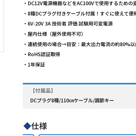
・DC12V電源機器などをAC100Vで使用するための
・8種DCプラグ付きケーブル付属！すぐに使えて便
・6V-20V 3A 技術者 評価 試験用可変電源
・屋内仕様（屋外使用不可）
・連続使用の場合→目安：最大出力電流の約80%以
・RoHS認証取得
・1年保証
【付属品】
DCプラグ8種/110㎝ケーブル/調節キー
◆
仕様