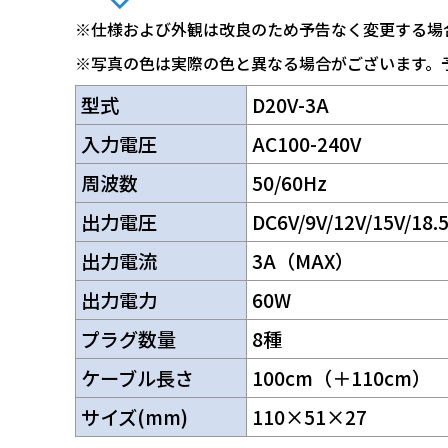
※仕様および外観は改良のため予告なく変更する場
※写真の色は実際の色と異なる場合がございます。
型式
D20V-3A
入力電圧
AC100-240V
周波数
50/60Hz
出力電圧
DC6V/9V/12V/15V/18.
出力電流
3A（MAX）
出力電力
60W
プラグ数量
8種
ケーブル長さ
100cm（＋110cm）
サイズ(mm)
110×51×27