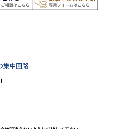
の集中回路
！