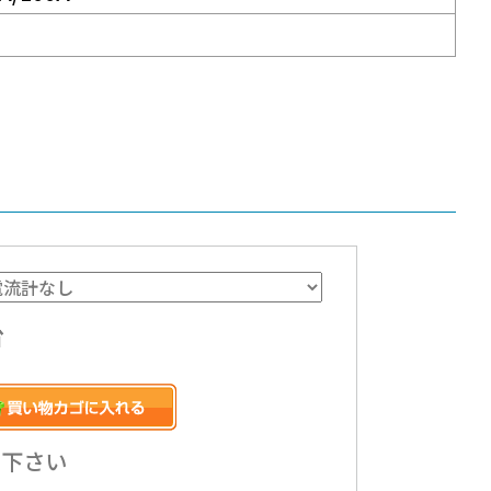
台
み下さい