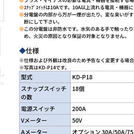
●
プラス・マイナスの必要な電具・機器を接続する場
●
ｽﾅｯﾌﾟｽｲｯﾁは10Aです。10A以上流れる電具・
●
分電盤の内部から万が一煙が出たり、変な臭いがす
断にして下さい。
●
この分電盤は非防水です。水気のある手で触ったり
め、火災の原因となり保証の対象となりません。
◆
仕様
※仕様および外観は改良のため予告なく変更する場合
※写真はKD-P14です。
型式
KD-P18
スナップスイッチ
18個
の数
電源スイッチ
200A
Vメーター
50V
Aメーター
オプション 30A/50A/75