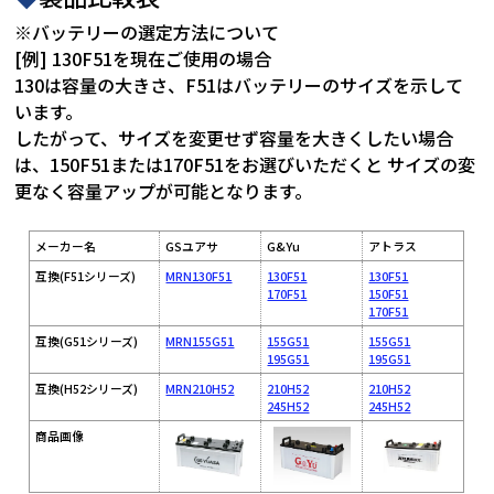
※バッテリーの選定方法について
[例] 130F51を現在ご使用の場合
130は容量の大きさ、F51はバッテリーのサイズを示して
います。
したがって、サイズを変更せず容量を大きくしたい場合
は、150F51または170F51をお選びいただくと サイズの変
更なく容量アップが可能となります。
メーカー名
GSユアサ
G&Yu
アトラス
互換(F51シリーズ)
MRN130F51
130F51
130F51
170F51
150F51
170F51
互換(G51シリーズ)
MRN155G51
155G51
155G51
195G51
195G51
互換(H52シリーズ)
MRN210H52
210H52
210H52
245H52
245H52
商品画像