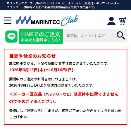
マリンテッククラブ（MARINTEC CLUB）は、LEDライト・集魚灯・ポンプ・レーダー・
プロッター・魚探など船舶で必要な船舶電装品を取扱う専門店です。
メ
ニ
ュ
ー
を
開
■夏季休業のお知らせ
く
誠に勝手ながら、下記の期間は夏季休業とさせていただきます。
2026年8月13日(木) ～ 8月16日(日)
期間中のご注文やお問合せにつきましては、
2026年8月17日(月)より順次対応させていただきます。
※メーカー直送品
は連休中出荷できません
（バッテリーなど）
ので予めご了承ください。
皆様にはご迷惑お掛けしますが、何卒ご了承いただきますようお願い申
し上げます。