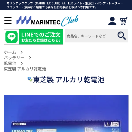
マリンテッククラブ（MARINTEC CLUB）は、LEDライト・集魚灯・ポンプ・レーダー・
プロッター・魚探など船舶で必要な船舶電装品を取扱う専門店です。
メ
ニ
ュ
ー
を
ホーム
開
バッテリー
く
乾電池
>東芝製 アルカリ乾電池
東芝製 アルカリ乾電池