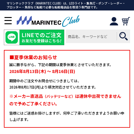
マリンテッククラブ（MARINTEC CLUB）は、LEDライト・集魚灯・ポンプ・レーダー・
プロッター・魚探など船舶で必要な船舶電装品を取扱う専門店です。
メ
ニ
ュ
ー
を
開
■夏季休業のお知らせ
く
誠に勝手ながら、下記の期間は夏季休業とさせていただきます。
2026年8月13日(木) ～ 8月16日(日)
期間中のご注文やお問合せにつきましては、
2026年8月17日(月)より順次対応させていただきます。
※メーカー直送品
は連休中出荷できません
（バッテリーなど）
ので予めご了承ください。
皆様にはご迷惑お掛けしますが、何卒ご了承いただきますようお願い申
し上げます。