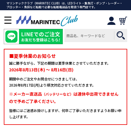
マリンテッククラブ（MARINTEC CLUB）は、LEDライト・集魚灯・ポンプ・レーダー・
プロッター・魚探など船舶で必要な船舶電装品を取扱う専門店です。
メ
ニ
ュ
ー
を
開
■夏季休業のお知らせ
く
誠に勝手ながら、下記の期間は夏季休業とさせていただきます。
2026年8月13日(木) ～ 8月16日(日)
期間中のご注文やお問合せにつきましては、
2026年8月17日(月)より順次対応させていただきます。
※メーカー直送品
は連休中出荷できません
（バッテリーなど）
ので予めご了承ください。
皆様にはご迷惑お掛けしますが、何卒ご了承いただきますようお願い申
し上げます。