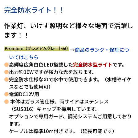
完全防水ライト！！
作業灯、いけす照明など様々な場面で活躍し
ます！！
→
商品のランク・保証につ
いてはこちら
●
高輝度広角白色LED搭載した
完全防水型ライト
です。
●
出力約10Wですが強力な光を放ちます。
●
完全防水仕様なので水中で使用できます。（水槽やイケ
スなどでも使用可）
●
電源DC12V用
●
本体はガラス管仕様、両サイドはステンレス
（SUS316）キャップを採用しています。
オプションで専用ガード、調光システムご用意しており
ます。
ケーブルは標準10ｍ付きです。（延長可能です）