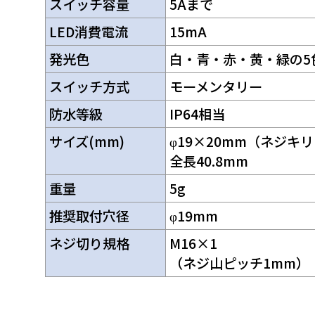
スイッチ容量
5Aまで
LED消費電流
15mA
発光色
白・青・赤・黄・緑の5
スイッチ方式
モーメンタリー
防水等級
IP64相当
サイズ(mm)
φ19×20mm（ネジキ
全長40.8mm
重量
5g
推奨取付穴径
φ19mm
ネジ切り規格
M16×1
（ネジ山ピッチ1mm）