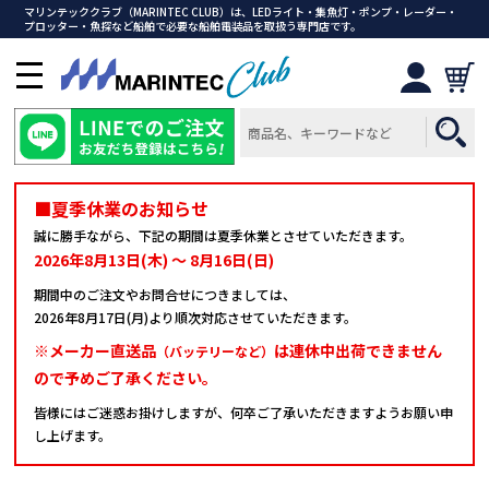
マリンテッククラブ（MARINTEC CLUB）は、LEDライト・集魚灯・ポンプ・レーダー・
プロッター・魚探など船舶で必要な船舶電装品を取扱う専門店です。
メ
ニ
ュ
ー
を
開
■夏季休業のお知らせ
く
誠に勝手ながら、下記の期間は夏季休業とさせていただきます。
2026年8月13日(木) ～ 8月16日(日)
期間中のご注文やお問合せにつきましては、
2026年8月17日(月)より順次対応させていただきます。
※メーカー直送品
は連休中出荷できません
（バッテリーなど）
ので予めご了承ください。
皆様にはご迷惑お掛けしますが、何卒ご了承いただきますようお願い申
し上げます。