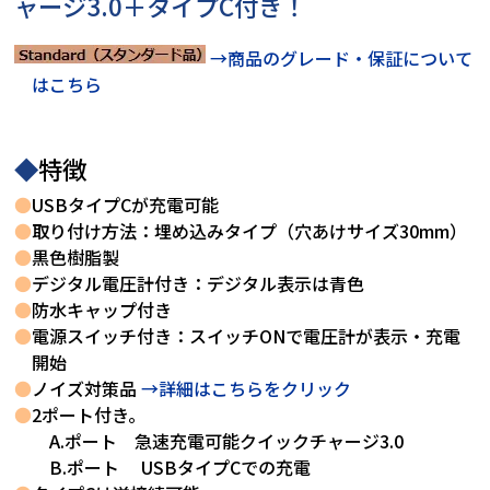
ャージ3.0＋タイプC付き！
→商品のグレード・保証について
はこちら
◆
特徴
●
USBタイプCが充電可能
●
取り付け方法：埋め込みタイプ（穴あけサイズ30mm）
●
黒色樹脂製
●
デジタル電圧計付き：デジタル表示は青色
●
防水キャップ付き
●
電源スイッチ付き：スイッチONで電圧計が表示・充電
開始
●
ノイズ対策品
→詳細はこちらをクリック
●
2ポート付き。
A.ポート 急速充電可能クイックチャージ3.0
B.ポート USBタイプCでの充電