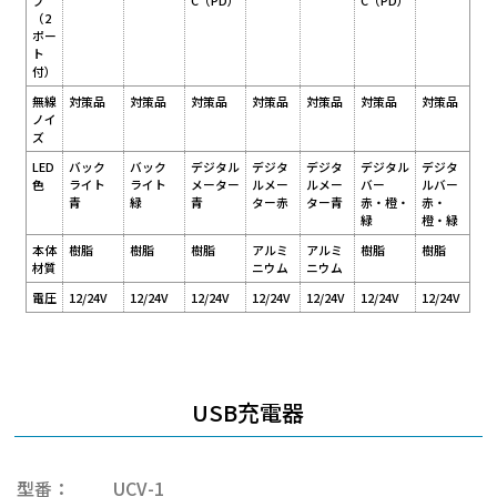
プ
C（PD）
C（PD）
（2
ポー
ト
付）
無線
対策品
対策品
対策品
対策品
対策品
対策品
対策品
ノイ
ズ
LED
バック
バック
デジタル
デジタ
デジタ
デジタル
デジタ
色
ライト
ライト
メーター
ルメー
ルメー
バー
ルバー
青
緑
青
ター赤
ター青
赤・橙・
赤・
緑
橙・緑
本体
樹脂
樹脂
樹脂
アルミ
アルミ
樹脂
樹脂
材質
ニウム
ニウム
電圧
12/24V
12/24V
12/24V
12/24V
12/24V
12/24V
12/24V
USB充電器
型番：
UCV-1