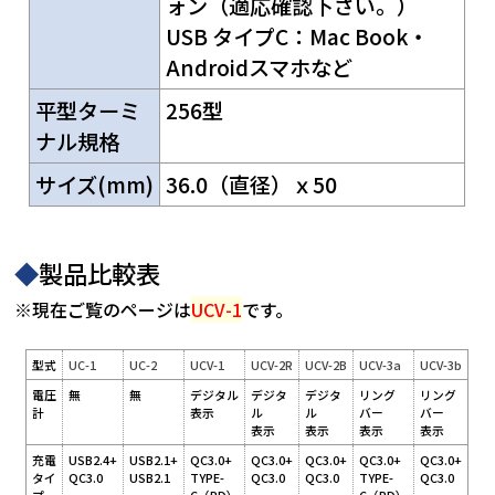
ォン（適応確認下さい。）
USB タイプC：Mac Book・
Androidスマホなど
平型ターミ
256型
ナル規格
サイズ(mm)
36.0（直径）ｘ50
◆
製品比較表
※現在ご覧のページは
UCV-1
です。
型式
UC-1
UC-2
UCV-1
UCV-2R
UCV-2B
UCV-3a
UCV-3b
電圧
無
無
デジタル
デジタ
デジタ
リング
リング
計
表示
ル
ル
バー
バー
表示
表示
表示
表示
充電
USB2.4+
USB2.1+
QC3.0+
QC3.0+
QC3.0+
QC3.0+
QC3.0+
タイ
QC3.0
USB2.1
TYPE-
QC3.0
QC3.0
TYPE-
QC3.0