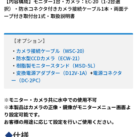
【内容構成】モニター1台・カメラ：EC-20（1-2台選
択）・防水コネクタ付きカメラ接続ケーブル1本・両面テ
ープ付き取付台1式・取扱説明書
【オプション】
・
カメラ接続ケーブル（WSC-20）
・
防水型CCDカメラ（ECW-21）
・
樹脂製モニタースタンド（MSD-5L）
・
変換電源アダプター（D12V-1A）
+
電源コネクタ
ー（DC-2PC）
※モニター・カメラ共に水中での使用不可
※本製品はカメラの正像・鏡像がモニターメニュー画面よ
り設定可能です。
お客様の用途に応じて設定を行いご使用ください。
◆
仕様