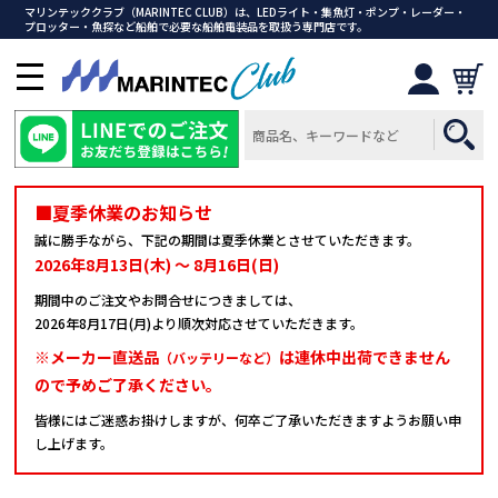
マリンテッククラブ（MARINTEC CLUB）は、LEDライト・集魚灯・ポンプ・レーダー・
プロッター・魚探など船舶で必要な船舶電装品を取扱う専門店です。
メ
ニ
ュ
ー
を
開
■夏季休業のお知らせ
く
誠に勝手ながら、下記の期間は夏季休業とさせていただきます。
2026年8月13日(木) ～ 8月16日(日)
期間中のご注文やお問合せにつきましては、
2026年8月17日(月)より順次対応させていただきます。
※メーカー直送品
は連休中出荷できません
（バッテリーなど）
ので予めご了承ください。
皆様にはご迷惑お掛けしますが、何卒ご了承いただきますようお願い申
し上げます。