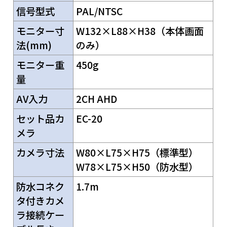
信号型式
PAL/NTSC
モニター寸
W132×L88×H38（本体画面
法(mm)
のみ）
モニター重
450g
量
AV入力
2CH AHD
セット品カ
EC-20
メラ
カメラ寸法
W80×L75×H75（標準型）
W78×L75×H50（防水型）
防水コネク
1.7m
タ付きカメ
ラ接続ケー