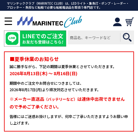
マリンテッククラブ（MARINTEC CLUB）は、LEDライト・集魚灯・ポンプ・レーダー・
プロッター・魚探など船舶で必要な船舶電装品を取扱う専門店です。
メ
ニ
ュ
ー
を
開
■夏季休業のお知らせ
く
誠に勝手ながら、下記の期間は夏季休業とさせていただきます。
2026年8月13日(木) ～ 8月16日(日)
期間中のご注文やお問合せにつきましては、
2026年8月17日(月)より順次対応させていただきます。
※メーカー直送品
は連休中出荷できません
（バッテリーなど）
ので予めご了承ください。
皆様にはご迷惑お掛けしますが、何卒ご了承いただきますようお願い申
し上げます。